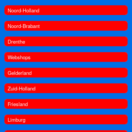
Noord-Holland
Noord-Brabant
Drenthe
Webshops
Gelderland
Zuid-Holland
Friesland
Limburg